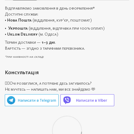
Відправляємо замовлення в день оформлення
*
Доступні служби:
•
Нова Пошта
(відділення, кур’єр, поштомат)
•
Укрпошта
(відділення, відправка при 100% оплаті)
•
Uklon Delivery
(м. Одеса)
Термін доставки —
1–3 дні
.
Вартість — згідно з тарифами перевізника.
*при наявності на складі
Консультація
🙋‍♀️Очі розбіглися, а потрібне десь загубилось?
Не мучтесь — напишіть нам, ми все знайдемо 🫶