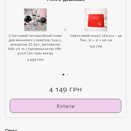
Стартовий професійний набір
Святковий пакет «Краса - це
для манікюру з лампою Sun 5,
Ти», 37 × 31 × 26 см
фрезером ZS 601, витяжкою
150 грн
858-2A та стерилізатором YM-
910A (50 гель-лаків)
3 999 грн
4 149 грн
Купити
Опис