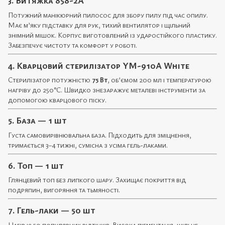
3. Витяжка 858-2A
Потужний манікюрний пилосос для збору пилу під час опилу.
Має м’яку підставку для рук, тихий вентилятор і щільний
знімний мішок. Корпус виготовлений із ударостійкого пластику.
Забезпечує чистоту та комфорт у роботі.
4. Кварцовий стерилізатор YM-910A White
Стерилізатор потужністю
75 Вт
, об’ємом 200 мл і температурою
нагріву до 250°C. Швидко знезаражує металеві інструменти за
допомогою кварцового піску.
5. База — 1 шт
Густа самовирівнювальна база. Підходить для зміцнення,
тримається 3–4 тижні, сумісна з усіма гель-лаками.
6. Топ — 1 шт
Глянцевий топ без липкого шару. Захищає покриття від
подряпин, вигоряння та тьмяності.
7. Гель-лаки — 50 шт
Набір із 50 популярних відтінків. Висока пігментація, щільне