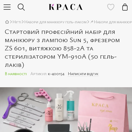
Нігті
Набори для манікюру гель-лаком
📌Набори для манікюру
Стартовий професійний набір для
манікюру з лампою Sun 5, фрезером
ZS 601, витяжкою 858-2A та
стерилізатором YM-910A (50 гель-
лаків)
В наявності
Артикул:
k-400154
Написати відгук