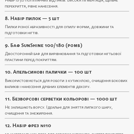
перекриття, рівне нанесення.
8. Набір пилок — 5 шт
Пилки різної абразивності для опилу форми, довжини та
підготовки нігтів.
9. Баф SunShine 100/180 (ромб)
Двосторонній баф для вирівнювання та підготовки нігтьової
пластини перед покриттям.
10. Апельсинові палички — 100 шт
Використовуються для роботи з кутикулою, очищення бокових
валиків і нанесення дрібних елементів декору.
11. Безворсові серветки кольорові — 1000 шт
Не залишають ворсу. Ідеальні для зняття липкого шару,
очищення та знежирення.
12. Набір фрез №10
10 універсальних фрез для обробки кутикули, зняття покриття,