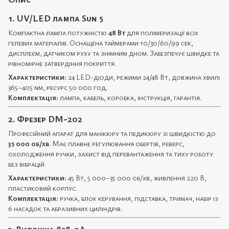
1. UV/LED лампа Sun 5
Компактна лампа потужністю
48 Вт
для полімеризації всіх
гелевих матеріалів. Оснащена таймерами 10/30/60/99 сек,
дисплеєм, датчиком руху та знімним дном. Забезпечує швидке та
рівномірне затвердіння покриття.
Характеристики:
24 LED-діоди, режими 24/48 Вт, довжина хвилі
365–405 nm, ресурс 50 000 год.
Комплектація:
лампа, кабель, коробка, інструкція, гарантія.
2. Фрезер DM-202
Професійний апарат для манікюру та педикюру зі швидкістю до
35 000 об/хв
. Має плавне регулювання обертів, реверс,
охолодження ручки, захист від перевантаження та тиху роботу
без вібрацій.
Характеристики:
45 Вт, 5 000–35 000 об/хв, живлення 220 В,
пластиковий корпус.
Комплектація:
ручка, блок керування, підставка, тримач, набір із
6 насадок та абразивних циліндрів.