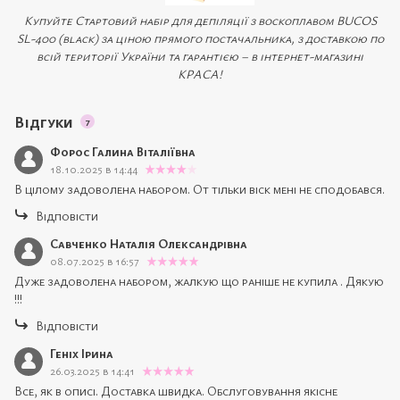
Купуйте Стартовий набір для депіляції з воскоплавом BUCOS
SL-400 (black) за ціною прямого постачальника, з доставкою по
всій території України та гарантією – в інтернет-магазині
КРАСА!
Відгуки
7
Форос Галина Віталіївна
18.10.2025 в 14:44
В цілому задоволена набором. От тільки віск мені не сподобався.
Відповісти
Савченко Наталія Олександрівна
08.07.2025 в 16:57
Дуже задоволена набором, жалкую що раніше не купила . Дякую
!!!
Відповісти
Геніх Ірина
26.03.2025 в 14:41
Все, як в описі. Доставка швидка. Обслуговування якісне