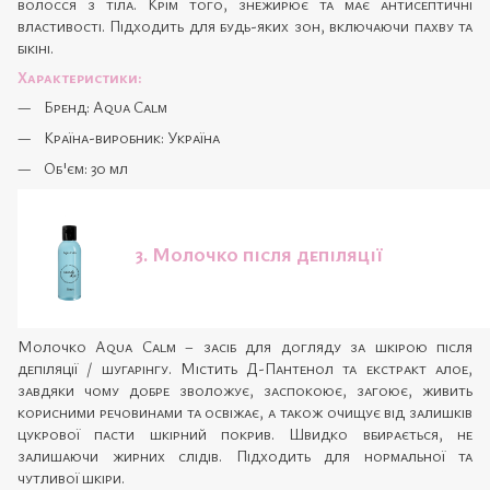
волосся з тіла. Крім того, знежирює та має антисептичні
властивості. Підходить для будь-яких зон, включаючи пахву та
бікіні.
Характеристики:
Бренд: Aqua Calm
Країна-виробник: Україна
Об'єм: 30 мл
3. Молочко після депіляції
Молочко Aqua Calm – засіб для догляду за шкірою після
депіляції / шугарінгу. Містить Д-Пантенол та екстракт алое,
завдяки чому добре зволожує, заспокоює, загоює, живить
корисними речовинами та освіжає, а також очищує від залишків
цукрової пасти шкірний покрив. Швидко вбирається, не
залишаючи жирних слідів. Підходить для нормальної та
чутливої шкіри.