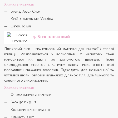
Характеристики:
Бренд: Aqua Calm
Країна-виробник: Україна
Об'єм: 30 мл
4. Віск плівковий
Плівковий віск – гранульований матеріал для гарячої / теплої
епіляції. Розплавляється у воскоплаві. У нагрітому стані
наноситься на шкіру за допомогою шпателя. Після
охолодження утворює еластичну плівку, різке зняття якої
позбавляє небажаних волосків. Підходить: для нормальної та
чутливої шкіри; обробки будь-яких ділянок тіла; домашнього та
салонного використання.
Характеристики:
Фрома випуску: гранули
Вага: 50 г х 5 шт
Кольори: в асортименті
Кількість: 5 шт.