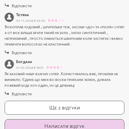
Відповісти
Тетяна
07.11.2024 в 20:50
Віскоплав чудовий , шпательки теж, засоби «до» та «після» супер
а от віск більше брати такий не була , запах синтетичний ,
неприємний , просто ламається шматками коли застигає і важко
прибрати волосся бо не еластичний .
Відповісти
Богдана
21.05.2024 в 19:51
Як базовий набір взагалі супер. Користувалась вже, проблем не
виникло. Єдине що мені всі воски приїхали зелені, думала
рожевий буде хоч один, ну це дрібниці
Відповісти
Ще 2 відгуки
Написати відгук