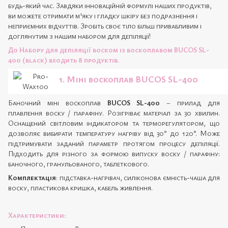
будь-який час. Завдяки інноваційній формулі наших продуктів,
ви можете отримати м'яку і гладку шкіру без подразнення і
неприємних відчуттів. Зробіть своє тіло більш привабливим і
доглянутим з нашим набором для депіляції!
До Набору для депіляції воском із воскоплавом BUCOS SL-
400 (black)
входить 8 продуктів.
1. Міні воскоплав
BUCOS SL-400
Баночний міні воскоплав
BUCOS SL-400
– прилад для
плавлення воску / парафіну. Розігріває матеріал за 30 хвилин.
Оснащений світловим індикатором та терморегулятором, що
дозволяє вибирати температуру нагріву від 30° до 120°. Може
підтримувати заданий параметр протягом процесу депіляції.
Підходить для різного за формою випуску воску / парафіну:
баночного, гранульованого, таблеткового.
Комплектація
: підставка-нагрівач, силіконова ємність-чаша для
воску, пластикова кришка, кабель живлення.
Характеристики: