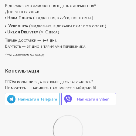
Відправляємо замовлення в день оформлення
*
Доступні служби:
•
Нова Пошта
(відділення, кур’єр, поштомат)
•
Укрпошта
(відділення, відправка при 100% оплаті)
•
Uklon Delivery
(м. Одеса)
Термін доставки —
1–3 дні
.
Вартість — згідно з тарифами перевізника.
*при наявності на складі
Консультація
🙋‍♀️Очі розбіглися, а потрібне десь загубилось?
Не мучтесь — напишіть нам, ми все знайдемо 🫶