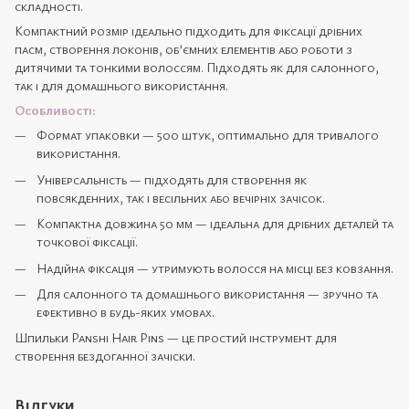
складності.
Компактний розмір ідеально підходить для фіксації дрібних
пасм, створення локонів, об’ємних елементів або роботи з
дитячими та тонкими волоссям. Підходять як для салонного,
так і для домашнього використання.
Особливості:
Формат упаковки — 500 штук, оптимально для тривалого
використання.
Універсальність — підходять для створення як
повсякденних, так і весільних або вечірніх зачісок.
Компактна довжина 50 мм — ідеальна для дрібних деталей та
точкової фіксації.
Надійна фіксація — утримують волосся на місці без ковзання.
Для салонного та домашнього використання — зручно та
ефективно в будь-яких умовах.
Шпильки Panshi Hair Pins — це простий інструмент для
створення бездоганної зачіски.
Відгуки