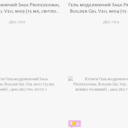
люючий Saga Professional
Гель моделюючий Saga Pr
l Veil №03 (15 мл, світло-
Builder Gel Veil №04 (15
евий з шиммером)
рожевий)
280 грн
280 грн
4