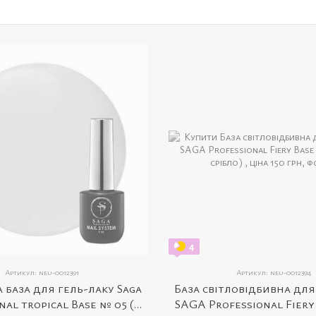
4
Артикул: neu-0012391
Артикул: neu-0012394
 база для гель-лаку Saga
База світловідбивна для
nal tropical Base № 05 (8
SAGA Professional Fiery