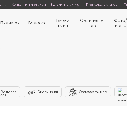
нення
Контактна інформація
Відгуки про магазин
Програма лояльності
П
Брови
Обличчя та
Фото
Педикюр
Волосся
та вії
тіло
відео
al
Волосся
Брови та вії
Обличчя та тіло