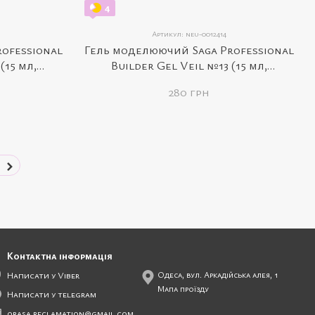
4
Артикул: neu-0012414
ofessional
Гель моделюючий Saga Professional
(15 мл,
Builder Gel Veil №13 (15 мл,
вий)
кремово-рожевий)
280 грн
Контактна інформація
Написати у Viber
Одеса, вул. Аркадійська алея, 1
Мапа проїзду
Написати у telegram
qrasa.reclamation@gmail.com