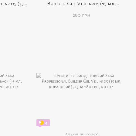
e № 05 (13
Builder Gel Veil №01 (15 мл,
вцями)
персиково-рожевий)
280 грн
4
Артикул: neu-0012406