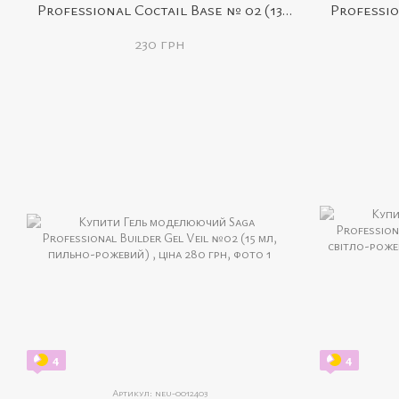
Professional Coctail Base № 02 (13
Professio
мл, ярко-рожева з пластівцями)
мл, світ
230 грн
4
4
Артикул: neu-0012403