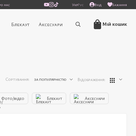
ро нас
Укр
Рус
Вхід
Бажання
/
Мій кошик
Блекаут
Аксесуари
Сортування:
за популярністю
Відображення:
Фото/відео
Блекаут
Аксесуари