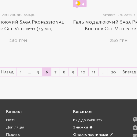
4
Артикул: neu-0012412
Артикул: neu-0012413
люючий Saga Professional
Гель моделюючий Saga Pr
r Gel Veil №11 (15 мл,
Builder Gel Veil №12 
стельно-рожевий)
карамельно-беже
280 грн
280 грн
Назад
1
...
5
6
7
8
9
10
11
...
20
Вперед
Каталог
Клієнтам
Нігті
Вхід до кабінету
Депіляція
Знижки 🔥
Педикюр
Оплата частинами 📌