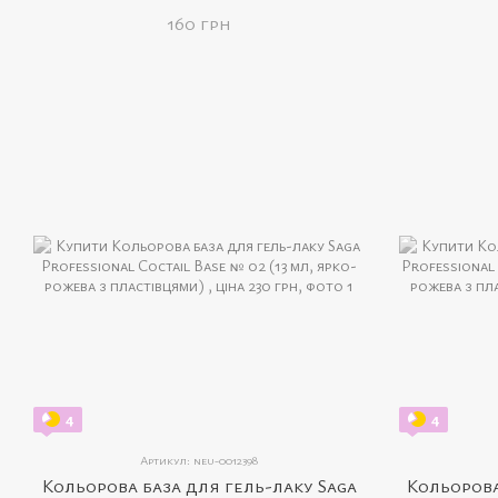
мл, неонова яскраво-рожева)
мл
160 грн
4
4
Артикул: neu-0012398
Кольорова база для гель-лаку Saga
Кольорова