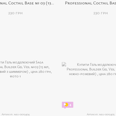
nal Coctail Base № 03 (13
Professional Coctail Bas
ло-рожева з пластівцями)
мл,молочна з пласті
230 грн
230 грн
4
Артикул: neu-0012404
Артикул: neu-0012405