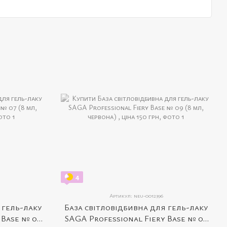
4
Артикул: neu-0012396
 гель-лаку
База світловідбивна для гель-лаку
 Base № 07
SAGA Professional Fiery Base № 09