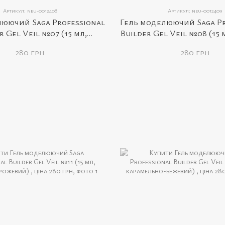
Артикул: neu-0012408
Артикул: neu-0012409
люючий Saga Professional
Гель моделюючий Saga Pr
r Gel Veil №07 (15 мл,
Builder Gel Veil №08 (15 
молочний)
рожевий)
280 грн
280 грн