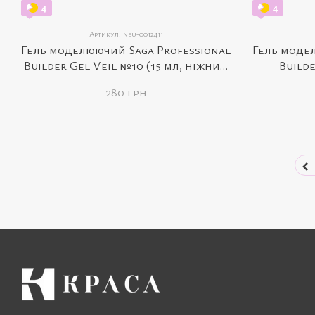
4
4
Артикул: neu-0012411
Гель моделюючий Saga Professional
Гель моде
Builder Gel Veil №10 (15 мл, ніжний
Builde
персиковий)
па
280 грн