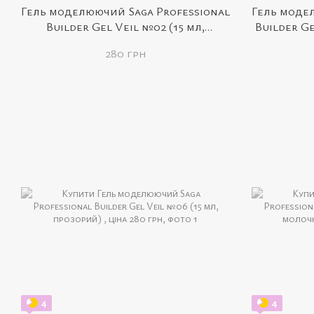
Гель моделюючий Saga Professional
Гель моде
Builder Gel Veil №02 (15 мл,
Builder Ge
пильно-рожевий)
рож
280 грн
4
4