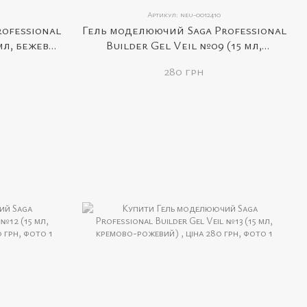
Артикул: neu-0012410
ofessional
Гель моделюючий Saga Professional
мл, бежево-
Builder Gel Veil №09 (15 мл,
молочно-бежевий)
280 грн