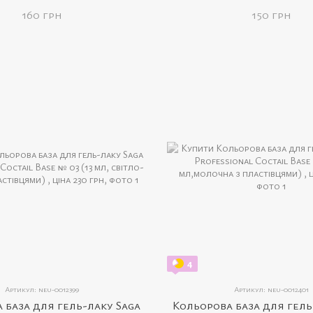
, неонова жовта)
(8 мл, срібло)
160 грн
150 грн
4
Артикул: neu-0012399
Артикул: neu-0012401
 база для гель-лаку Saga
Кольорова база для гель