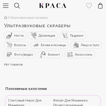
Ультразвуковые скраберы
Ультразвуковые скраберы
Ногти
Депиляция
Педикюр
Волосы
Брови и ресницы
Лицо и тело
Фото/видео
Блэкаут
Аксессуары
Нет товаров
Популярные категории
Стартовый Набор Для
Фрезер Для Маникюра
Маникюра
Профессиональный