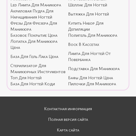
Led Лампа Для Маникюра
Шеллак Для Ногтей
Акриловая Пудра Для
Вытяжка Для Ногтей
Наращивания Ногтей
Фрезы Для Фрезера Для
Купить Набор Для
Маникюра
Депиляции
Базовое Покрытие Цена
Полигель Для Маникюра
Лопатка Для Маникюра
Воск В Кассетах
Цена
Лампа Для Ногтей От
База Для Гель Лака Цена
Повербанка
Стерилизатор Для
Подставка Для Маникюра
Маникюрных Инструментов
Топ Для Ногтей
Бафы Для Ногтей Цена
База Для Ногтей Коди
Пилочки Для Маникюра
Контактная информация
Полная версия сайта
Карта сайта