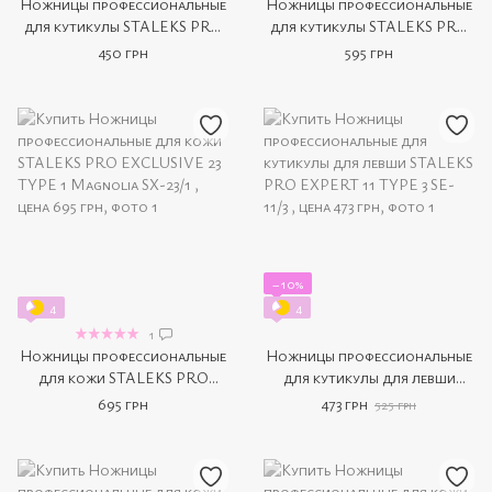
Ножницы профессиональные
Ножницы профессиональные
для кутикулы STALEKS PRO
для кутикулы STALEKS PRO
SMART 22 TYPE 1 SS-22/1
NG 10 by Nataliya Goloh
450 грн
595 грн
−10%
4
4
1
Ножницы профессиональные
Ножницы профессиональные
для кожи STALEKS PRO
для кутикулы для левши
EXCLUSIVE 23 TYPE 1
STALEKS PRO EXPERT 11
695 грн
473 грн
525 грн
Magnolia SX-23/1
TYPE 3 SE-11/3