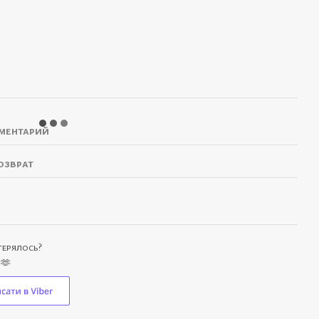
ментарий
озврат
отерялось?
 🫶