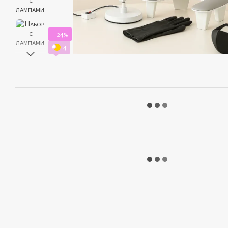
−24%
4