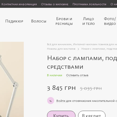
Контактная информация
Отзывы о магазине
Программа лояльности
О н
Брови и
Лицо
Фото/
Педикюр
Волосы
ресницы
и тело
видео
Всё для маникюра, Интернет-магазин товаров для 
Наборы для мастеров
Набор с лампами, подста
Набор с лампами, по
средствами
В наличии
Оставить отзыв
3 845 грн
5 035 грн
Войти
для отображения накопительной 
%
Купить
В кредит