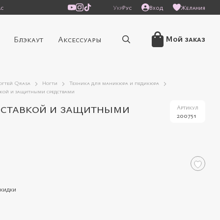
ас
Укр
Рус
Вход
Желания
Мой заказ
Блэкаут
Аксессуары
ногтей Qrasa
Ногти
Техника для маникюра и педикюра
вкой и защитными средствами
дставкой и защитными
Артикул
200751
скидки