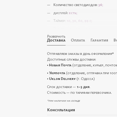
Количество светодиодов:
36
;
дисплей:
есть;
Таймер:
10, 30, 60, 99 с;
Режим бесконечности:
нет ;
Развернуть
Сенсор на включение и выключение:
ес
Доставка
Оплата
Гарантия
В
Дно:
съемное;
Период полимеризации:
гель-лак - 5-
Отправляем заказы в день оформления
*
Доступные службы доставки:
Безопасна для здоровья человека дл
•
Новая Почта
(отделение, курьер, почто
Срок службы лед-лампочек:
до 50 000
•
Укрпочта
(отделение, отправка при 100
Корпус:
АВС пластик;
•
Uklon Delivery
(г. Одесса)
Размер:
220х180х100 мм
Срок доставки —
1–3 дня
.
Комплектация:
Стоимость — по тарифам перевозчика.
лампа;
*при наличии на складе
коробка;
Консультация
кабель питания;