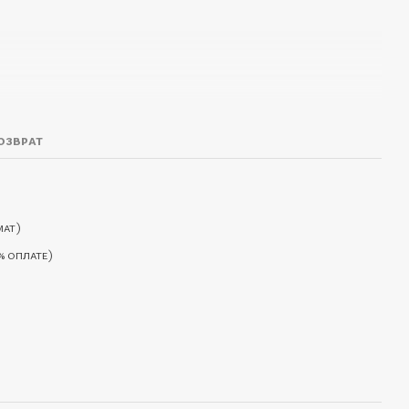
ть;
озврат
30 секунд, led-гель - 30-60 секунд;
ина волны:
365 - 405 nm;
мат)
 часов;
% оплате)