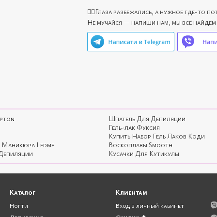
🙋‍♀️Глаза разбежались, а нужное где-то п
инструкция;
Не мучайся — напиши нам, мы всё найдём
гарантийный талон
Гарантия: 3 месяца
П
ypton
Шпатель Для Депиляции
Гель-лак Фуксия
Купить Набор Гель Лаков Коди
 Маникюра Ledme
Воскоплавы Smooth
 Депиляции
Кусачки Для Кутикулы
Каталог
Клиентам
Ногти
Вход в личный кабинет