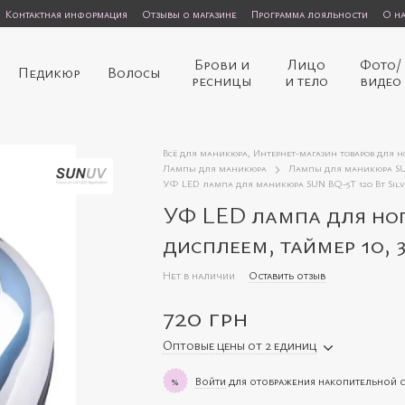
Контактная информация
Отзывы о магазине
Программа лояльности
О н
Брови и
Лицо
Фото/
Педикюр
Волосы
ресницы
и тело
видео
Всё для маникюра, Интернет-магазин товаров для 
Лампы для маникюра
Лампы для маникюра S
УФ LED лампа для маникюра SUN BQ-5T 120 Вт Silver 
УФ LED лампа для ног
дисплеем, таймер 10, 3
Нет в наличии
Оставить отзыв
720 грн
Оптовые цены от 2 единиц
Войти
для отображения накопительной 
%