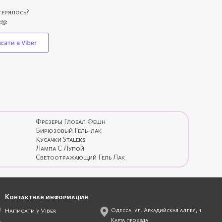
отерялось?
 🫶
ереходите и покупайте:
Фрезеры Глобал Фешн
Бирюзовый Гель-лак
Кусачки Staleks
Лампа С Лупой
Светоотражающий Гель Лак
Контактная информация
Написати у Viber
Одесса, ул. Аркадийская аллея, 1
Карта проезда