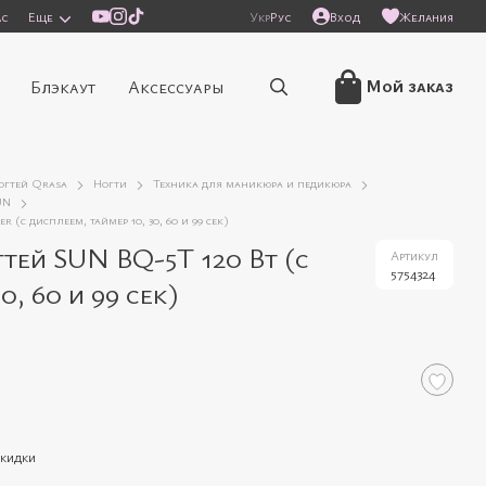
ас
Еще
Укр
Рус
Вход
Желания
Мой заказ
Блэкаут
Аксессуары
ногтей Qrasa
Ногти
Техника для маникюра и педикюра
UN
(с дисплеем, таймер 10, 30, 60 и 99 сек)
тей SUN BQ-5T 120 Вт (с
Артикул
5754324
0, 60 и 99 сек)
скидки