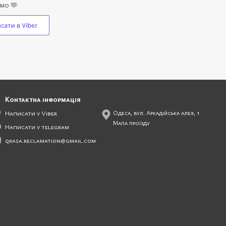
емо 🫶
Контактна інформація
Написати у Viber
Одеса, вул. Аркадійська алея, 1
Мапа проїзду
Написати у telegram
qrasa.reclamation@gmail.com