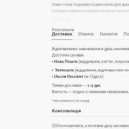
Набір стане чудовим подарунком для дівча
завжди тримати косметику й аксесуари в 
Переваги:
міцні та довговічні;
Розгорнути
Доставка
Оплата
Гарантія
По
захищають від впливу зовнішніх факто
підходять для використання вдома, на
Відправляємо замовлення в день оформл
стильний дизайн і продумана практичн
Доступні служби:
•
Нова Пошта
(відділення, кур’єр, пошто
Розміри:
•
Укрпошта
(відділення, відправка при 10
31 × 12 × 21 см
•
Uklon Delivery
(м. Одеса)
27 × 10 × 16 см
Термін доставки —
1–3 дні
.
22 × 8 × 12 см
Вартість — згідно з тарифами перевізника.
*при наявності на складі
Консультація
🙋‍♀️Очі розбіглися, а потрібне десь загубил