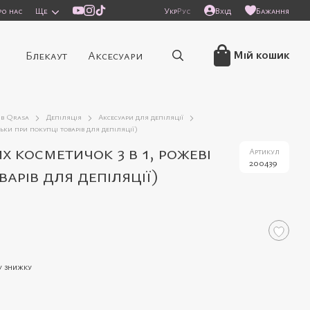
ро нас
Ще
Укр
Рус
Вхід
Бажання
/
Мій кошик
Блекаут
Аксесуари
ів Qrasa
Депіляція
Аксесуари для депіляції
ьки при покупці товарів для депіляції)
 косметичок 3 в 1, рожеві
Артикул
200439
варів для депіляції)
у знижку