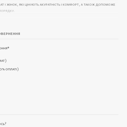
т і жінок, які цінують акуратність і комфорт, а також допоможе
порядку.
вернення
рів;
 роботі, у машині чи під час подорожей;
ення
*
ість.
мат)
0% оплаті)
ось?