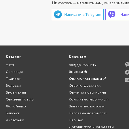
Не мучтесь — напишіть нам, ми все знайд
Каталог
Клієнтам
Нігті
Вхід до кабінету
Депіляція
Знижки 🔥
Педикюр
Оплата частинами 📌
Волосся
Оплата і доставка
Брови та вії
Обмін та повернення
Обличчя та тіло
Контактна інформація
Фото/відео
Відгуки про магазин
Блекаут
Програма лояльності
Аксесуари
Про нас
Договір публічної оферти