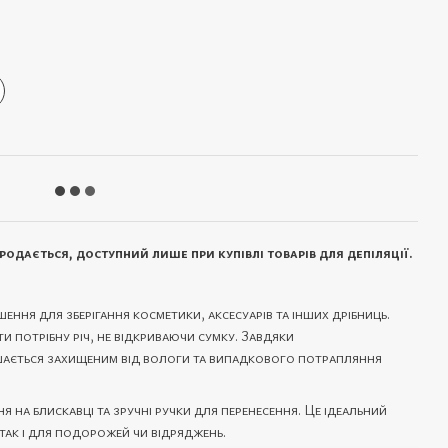
р
одається, доступний лише при купівлі товарів для депіляції.
ення для зберігання косметики, аксесуарів та інших дрібниць.
 потрібну річ, не відкриваючи сумку. Завдяки
шається захищеним від вологи та випадкового потрапляння
 на блискавці та зручні ручки для перенесення. Це ідеальний
так і для подорожей чи відряджень.