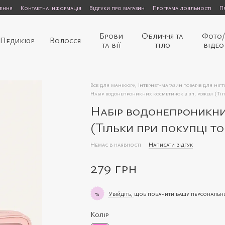
нення
Контактна інформація
Відгуки про магазин
Програма лояльності
П
Брови
Обличчя та
Фото
Педикюр
Волосся
та вії
тіло
відео
Все для манікюру, Інтернет-магазин товарів для нігт
Набір водонепроникних косметичок 3 в 1, рожеві (Тіл
Набір водонепроникних
(Тільки при покупці то
Немає в наявності
Написати відгук
279 грн
Увійдіть,
щоб побачити вашу персональн
%
Колір