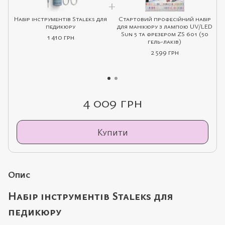
Набір інструментів Staleks для
Стартовий професійний набір
педикюру
для манікюру з лампою UV/LED
Sun 5 та фрезером ZS 601 (50
1 410 грн
гель-лаків)
2 599 грн
4 009 грн
Купити
Опис
Набір інструментів Staleks для
педикюру