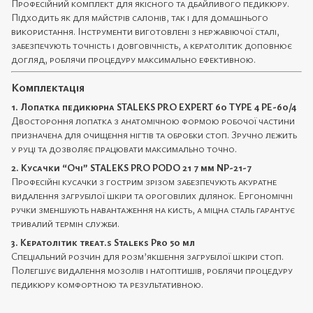
Професійний комплект для якісного та дбайливого педикюру.
Підходить як для майстрів салонів, так і для домашнього
використання. Інструменти виготовлені з нержавіючої сталі,
забезпечують точність і довговічність, а кератолітик доповнює
догляд, роблячи процедуру максимально ефективною.
Комплектація
1. Лопатка педикюрна STALEKS PRO EXPERT 60 TYPE 4 PE-60/4
Двостороння лопатка з анатомічною формою робочої частини
призначена для очищення нігтів та обробки стоп. Зручно лежить
у руці та дозволяє працювати максимально точно.
2. Кусачки “Очі” STALEKS PRO PODO 21 7 мм NP-21-7
Професійні кусачки з гострим зрізом забезпечують акуратне
видалення загрубілої шкіри та ороговілих ділянок. Ергономічні
ручки зменшують навантаження на кисть, а міцна сталь гарантує
тривалий термін служби.
3. Кератолітик treat.s Staleks Pro 50 мл
Спеціальний розчин для розм’якшення загрубілої шкіри стоп.
Полегшує видалення мозолів і натоптишів, роблячи процедуру
педикюру комфортною та результативною.