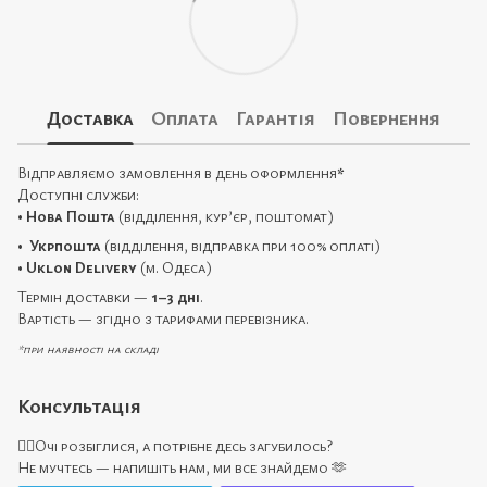
Доставка
Оплата
Гарантія
Повернення
Відправляємо замовлення в день оформлення
*
Доступні служби:
•
Нова Пошта
(відділення, кур’єр, поштомат)
•
Укрпошта
(відділення, відправка при 100% оплаті)
•
Uklon Delivery
(м. Одеса)
Термін доставки —
1–3 дні
.
Вартість — згідно з тарифами перевізника.
*при наявності на складі
Консультація
🙋‍♀️Очі розбіглися, а потрібне десь загубилось?
Не мучтесь — напишіть нам, ми все знайдемо 🫶