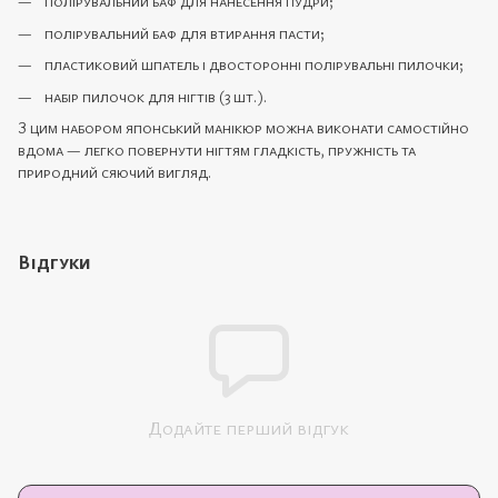
полірувальний баф для нанесення пудри;
полірувальний баф для втирання пасти;
пластиковий шпатель і двосторонні полірувальні пилочки;
набір пилочок для нігтів (3 шт.).
З цим набором японський манікюр можна виконати самостійно
вдома — легко повернути нігтям гладкість, пружність та
природний сяючий вигляд.
Відгуки
Додайте перший відгук