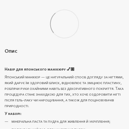
Опис
Набір для японського манікюру 💅🏼
Японський манікюр — це натуральний спосіб догляду за нігтями,
який дарує їм здоровий блиск, відновлює та зміцнює пластину,
роблячи руки охайними навіть без декоративного покриття. Така
процедура стане знахідкою для тих, хто хоче оздоровити нігті
після гель-лаку чи нарощування, а також для поціновувачів
природності.
У наборі:
мінеральна паста та пудра для живлення й укріплення;