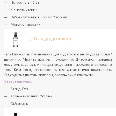
Потужність: 36 Вт
Кількість касет: 1
Об'єм картриджів: 100 мл * 100 мл
Матеріал: пластик
3. Гель до депіляції
Гель Dep – засіб, призначений для підготовки шкіри до депіляції /
шугарінгу. Містить екстракт ромашки та Д-пантенол, завдяки
чому зменшує біль у процесі видалення небажаного волосся з
тіла. Крім того, знежирює та має антисептичні властивості.
Підходить для будь-яких зон, включаючи пахву та бікіні.
Характеристики:
Бренд: Dep
Країна-виробник: Україна
Об'єм: 50 мл