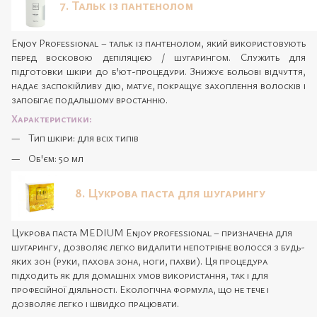
7. Тальк із пантенолом
Enjoy Professional – тальк із пантенолом, який використовують
перед восковою депіляцією / шугарингом. Служить для
підготовки шкіри до б'ют-процедури. Знижує больові відчуття,
надає заспокійливу дію, матує, покращує захоплення волосків і
запобігає подальшому вростанню.
Характеристики:
Тип шкіри: для всіх типів
Об'єм: 50 мл
8. Цукрова паста для шугарингу
Цукрова паста MEDIUM Enjoy professional – призначена для
шугарингу, дозволяє легко видалити непотрібне волосся з будь-
яких зон (руки, пахова зона, ноги, пахви). Ця процедура
підходить як для домашніх умов використання, так і для
професійної діяльності. Екологічна формула, що не тече і
дозволяє легко і швидко працювати.