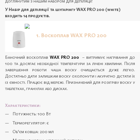
доглянутим з нашим набором для депіляції!
У Набір для депіляції та шугарінгу WAX PRO 200 (white)
входить 14 продуктів.
1. Воскоплав WAX PRO 200
Баночний воскоплав
WAX PRO 200
– витримує нагрівання до
100 та досягає необхідної температури за лічені хвилини. Після
завершення роботи чаша воску очищається дуже легко.
Достатньо дати залишкам воску охолонути і акуратно дістати їх
із ємності. Працює від мережі. Призначений для розігріву воску у
таблетках, гранулах або дисках.
Характеристики:
Потужність: 100 Вт
Терморегулятор: є
Об'єм ковша: 200 мл