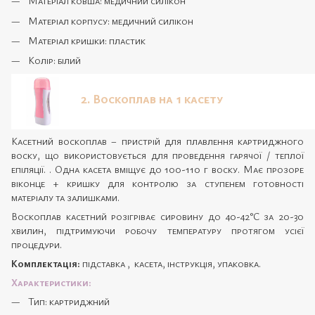
Матеріал ковша: медичний силікон
Матеріал корпусу: медичний силікон
Матеріал кришки: пластик
Колір: білий
2. Воскоплав на 1 касету
Касетний воскоплав – пристрій для плавлення картриджного
воску, що використовується для проведення гарячої / теплої
епіляції. . Одна касета вміщує до 100-110 г воску. Має прозоре
віконце + кришку для контролю за ступенем готовності
матеріалу та залишками.
Воскоплав касетний розігріває сировину до 40-42°C за 20-30
хвилин, підтримуючи робочу температуру протягом усієї
процедури.
Комплектація:
підставка , касета, інструкція, упаковка.
Характеристики:
Тип: картриджний