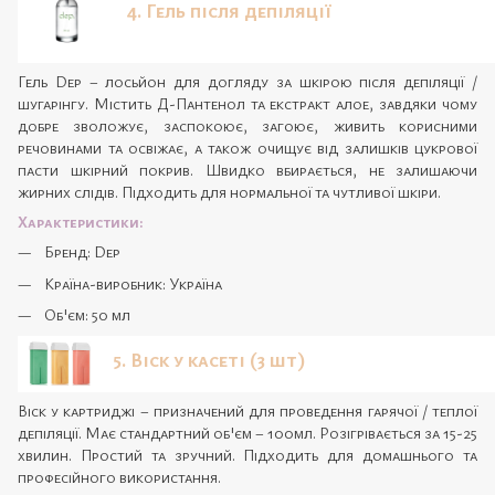
4. Гель після депіляції
Гель Dep – лосьйон для догляду за шкірою після депіляції /
шугарінгу. Містить Д-Пантенол та екстракт алое, завдяки чому
добре зволожує, заспокоює, загоює, живить корисними
речовинами та освіжає, а також очищує від залишків цукрової
пасти шкірний покрив. Швидко вбирається, не залишаючи
жирних слідів. Підходить для нормальної та чутливої шкіри.
Характеристики:
Бренд: Dep
Країна-виробник: Україна
Об'єм: 50 мл
5. Віск у касеті (3 шт)
Віск у картриджі – призначений для проведення гарячої / теплої
депіляції. Має стандартний об'єм – 100мл. Розігрівається за 15-25
хвилин. Простий та зручний. Підходить для домашнього та
професійного використання.