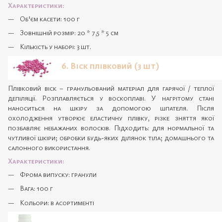
Характеристики:
Об'єм касети: 100 г
Зовнішній розмір: 20 * 7,5 * 5 см
Кількість у наборі: 3 шт.
6. Віск плівковий (3 шт)
Плівковий віск – гранульований матеріал для гарячої / теплої
депіляції. Розплавляється у воскоплаві. У нагрітому стані
наноситься на шкіру за допомогою шпателя. Після
охолодження утворює еластичну плівку, різке зняття якої
позбавляє небажаних волосків. Підходить: для нормальної та
чутливої шкіри; обробки будь-яких ділянок тіла; домашнього та
салонного використання.
Характеристики:
Фрома випуску: гранули
Вага: 100 г
Кольори: в асортименті