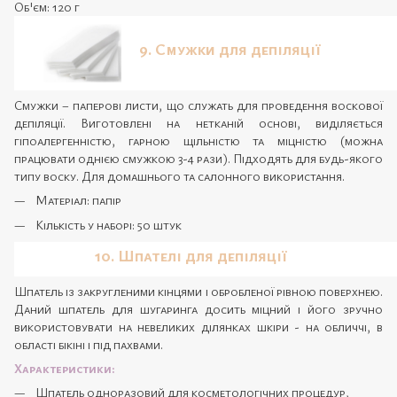
Об'єм: 120 г
9. Смужки для депіляції
Смужки – паперові листи, що служать для проведення воскової
депіляції. Виготовлені на нетканій основі, виділяється
гіпоалергенністю, гарною щільністю та міцністю (можна
працювати однією смужкою 3-4 рази). Підходять для будь-якого
типу воску. Для домашнього та салонного використання.
Матеріал: папір
Кількість у наборі: 50 штук
10. Шпателі для депіляції
Шпатель із закругленими кінцями і обробленої рівною поверхнею.
Даний шпатель для шугаринга досить міцний і його зручно
використовувати на невеликих ділянках шкіри - на обличчі, в
області бікіні і під пахвами.
Характеристики:
Шпатель одноразовий для косметологічних процедур,