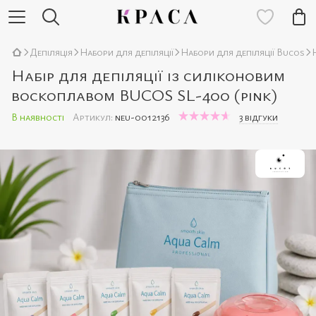
Депіляція
Набори для депіляції
Набори для депіляції Bucos
Набір для депіляції із силіконовим
воскоплавом BUCOS SL-400 (pink)
В наявності
Артикул:
neu-0012136
3 відгуки