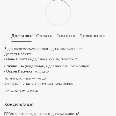
Доставка
Оплата
Гарантія
Повернення
Відправляємо замовлення в день оформлення
*
Доступні служби:
•
Нова Пошта
(відділення, кур’єр, поштомат)
•
Укрпошта
(відділення, відправка при 100% оплаті)
•
Uklon Delivery
(м. Одеса)
Термін доставки —
1–3 дні
.
Вартість — згідно з тарифами перевізника.
*при наявності на складі
Консультація
🙋‍♀️Очі розбіглися, а потрібне десь загубилось?