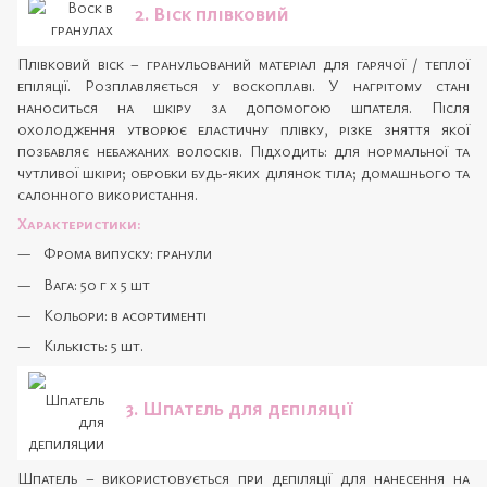
2. Віск плівковий
Плівковий віск – гранульований матеріал для гарячої / теплої
епіляції. Розплавляється у воскоплаві. У нагрітому стані
наноситься на шкіру за допомогою шпателя. Після
охолодження утворює еластичну плівку, різке зняття якої
позбавляє небажаних волосків. Підходить: для нормальної та
чутливої шкіри; обробки будь-яких ділянок тіла; домашнього та
салонного використання.
Характеристики:
Фрома випуску: гранули
Вага: 50 г х 5 шт
Кольори: в асортименті
Кількість: 5 шт.
3. Шпатель для депіляції
Шпатель – використовується при депіляції для нанесення на