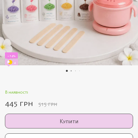
−14%
4
В наявності
445 грн
515 грн
Купити