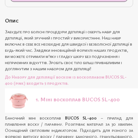
Опис
Забудьте про болісні процедури депіляції і оберіть набір для
депіляції, який зручний і простий у використанні. Наш набір
включає в себе все необхідне для швидкої і безболісної депіляції в
будь-який час. Завдяки інноваційній формулі наших продуктів,
ви можете отримати м'яку і гладку шкіру без подразнення і
неприємних відчуттів. Зробіть своє тіло більш привабливим і
доглянутим з нашим набором для депіляції!
До Набору для депіляції воском із воскоплавом BUCOS SL-
400 (pink)
входить 5 продуктів.
1. Міні воскоплав
BUCOS SL-400
Баночний міні воскоплав
BUCOS SL-400
– прилад для
плавлення воску / парафіну. Розігріває матеріал за 30 хвилин.
Оснащений світловим індикатором. Підходить для різного за
формою випуску воску / парафіну: баночного, гранульованого,