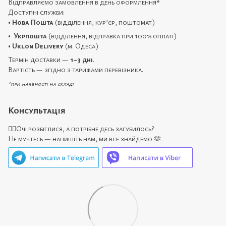
Відправляємо замовлення в день оформлення
*
Доступні служби:
•
Нова Пошта
(відділення, кур’єр, поштомат)
•
Укрпошта
(відділення, відправка при 100% оплаті)
•
Uklon Delivery
(м. Одеса)
Термін доставки —
1–3 дні
.
Вартість — згідно з тарифами перевізника.
*при наявності на складі
Консультація
🙋‍♀️Очі розбіглися, а потрібне десь загубилось?
Не мучтесь — напишіть нам, ми все знайдемо 🫶