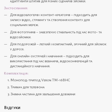
адаптувати штатив для різних сценаріїв зйомки.
Застосування:
Для відеоблогерів і контент-креаторів – підходить для
запису відео, стрімінгу та створення контенту для
соціальних мереж.
Для фотографів – забезпечує стабільність під час фото- та
відеозйомки.
Для подорожей – легкий і компактний, зручний для зйомок
у дорозі.
Для онлайн-зустрічей і навчання – підходить для
використання під час вебінарів, відеоконференцій та
дистанційного навчання.
Комплектація:
Монопод-трипод Veron TM-16BHC
Тримач для телефона
Знімна частина для збільшення довжини
Відгуки