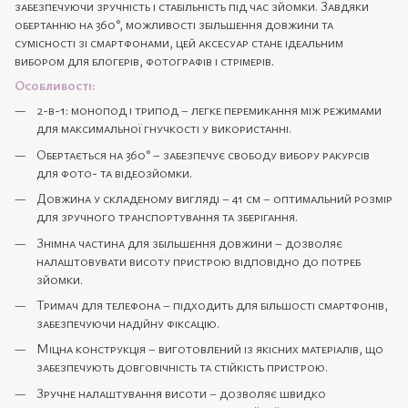
забезпечуючи зручність і стабільність під час зйомки. Завдяки
обертанню на 360°, можливості збільшення довжини та
сумісності зі смартфонами, цей аксесуар стане ідеальним
вибором для блогерів, фотографів і стрімерів.
Особливості:
2-в-1: монопод і трипод – легке перемикання між режимами
для максимальної гнучкості у використанні.
Обертається на 360° – забезпечує свободу вибору ракурсів
для фото- та відеозйомки.
Довжина у складеному вигляді – 41 см – оптимальний розмір
для зручного транспортування та зберігання.
Знімна частина для збільшення довжини – дозволяє
налаштовувати висоту пристрою відповідно до потреб
зйомки.
Тримач для телефона – підходить для більшості смартфонів,
забезпечуючи надійну фіксацію.
Міцна конструкція – виготовлений із якісних матеріалів, що
забезпечують довговічність та стійкість пристрою.
Зручне налаштування висоти – дозволяє швидко