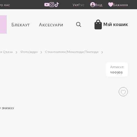
ро нас
Укр
Рус
Вхід
Бажання
/
Мій кошик
Блекаут
Аксесуари
ів Qrasa
Фото/відео
Стабілізатори/Моноподи/Триподи
Артикул
100303
у знижку