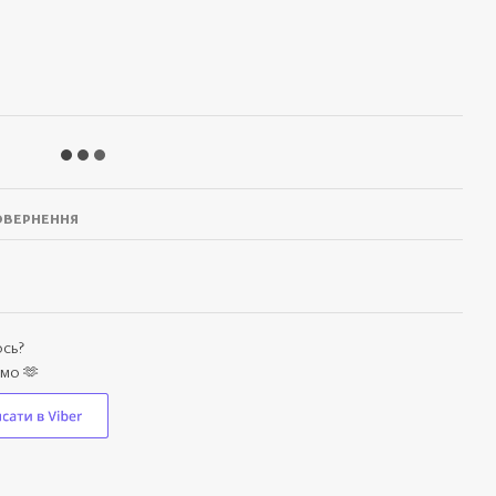
р
вернення
ось?
емо 🫶