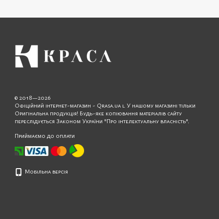
© 2018—2026
Офіційний інтернет-магазин - Qrasa.ua l У нашому магазині тільки
Оригінальна продукція! Будь-яке копіювання матеріалів сайту
переслідується Законом України "Про інтелектуальну власність".
Приймаємо до оплати
Мобільна версія