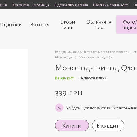
нення
Контактна інформація
Відгуки про магазин
Програма лояльності
П
Брови
Обличчя та
Фото
Педикюр
Волосся
та вії
тіло
відео
Все для манікюру, Інтернет-магазин товарів для нігт
Моноподи
Монопод-трипод Q10
Монопод-трипод Q10
В наявності
Написати відгук
339 грн
Увійдіть,
щоб побачити вашу персональн
%
Купити
В кредит