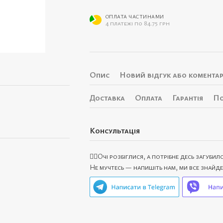
ОПЛАТА ЧАСТИНАМИ
4 платежі по 84.75 грн
Опис
Новий відгук або комента
Доставка
Оплата
Гарантія
По
Консультація
🙋‍♀️Очі розбіглися, а потрібне десь загубил
Не мучтесь — напишіть нам, ми все знайд