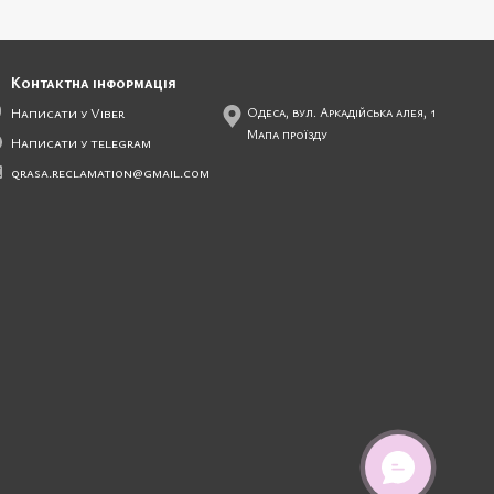
Контактна інформація
Написати у Viber
Одеса, вул. Аркадійська алея, 1
Мапа проїзду
Написати у telegram
qrasa.reclamation@gmail.com