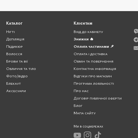
Каталог
Клієнтам
Нігті
Вхід до кабінету
Депіляція
Знижки 🔥
Педикюр
Оплата частинами 📌
Волосся
Оплата і доставка
Брови та вії
Обмін та повернення
Обличчя та тіло
Контактна інформація
Фото/відео
Відгуки про магазин
Блекаут
Програма лояльності
Аксесуари
Про нас
Договір публічної оферти
Блог
Мапа сайту
Ми в соцмережах