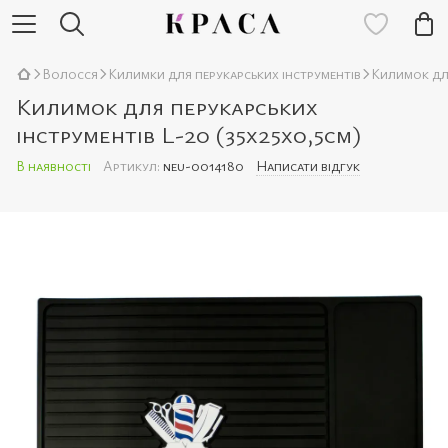
Волосся
Килимки для перукарських інструментів
Килимок для
Килимок для перукарських
інструментів L-20 (35х25х0,5см)
В наявності
Артикул:
neu-0014180
Написати відгук