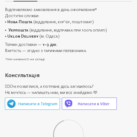
Відправляємо замовлення в день оформлення
*
Доступні служби:
•
Нова Пошта
(відділення, кур’єр, поштомат)
•
Укрпошта
(відділення, відправка при 100% оплаті)
•
Uklon Delivery
(м. Одеса)
Термін доставки —
1–3 дні
.
Вартість — згідно з тарифами перевізника.
*при наявності на складі
Консультація
🙋‍♀️Очі розбіглися, а потрібне десь загубилось?
Не мучтесь — напишіть нам, ми все знайдемо 🫶