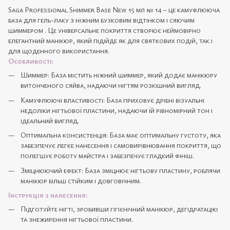
Saga Professional Shimmer Base New 15 мл № 14 – це камуфлююча
база для гель-лаку з ніжним бузковим відтінком і сяючим
шиммером . Це універсальне покриття створює неймовірно
елегантний манікюр, який підійде як для святкових подій, так і
для щоденного використання.
Особливості:
Шиммер: База містить ніжний шиммер, який додає манікюру
витонченого сяйва, надаючи нігтям розкішний вигляд.
Камуфлюючі властивості: База приховує дрібні візуальні
недоліки нігтьової пластини, надаючи їй рівномірний тон і
ідеальний вигляд.
Оптимальна консистенція: База має оптимальну густоту, яка
забезпечує легке нанесення і самовирівнювання покриття, що
полегшує роботу майстра і забезпечує гладкий фініш.
Зміцнюючий ефект: База зміцнює нігтьову пластину, роблячи
манікюр більш стійким і довговічним.
Інструкція з нанесення:
Підготуйте нігті, зробивши гігієнічний манікюр, дегідратацію
та знежирення нігтьової пластини.