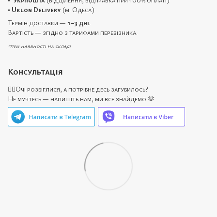
•
Uklon Delivery
(м. Одеса)
Термін доставки —
1–3 дні
.
Вартість — згідно з тарифами перевізника.
*при наявності на складі
Консультація
🙋‍♀️Очі розбіглися, а потрібне десь загубилось?
Не мучтесь — напишіть нам, ми все знайдемо 🫶