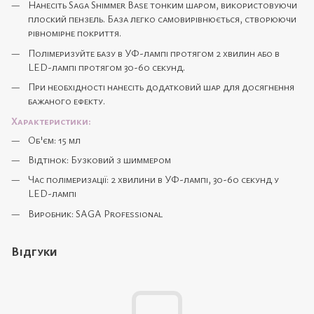
Нанесіть Saga Shimmer Base тонким шаром, використовуючи
плоский пензель. База легко самовирівнюється, створюючи
рівномірне покриття.
Полімеризуйте базу в УФ-лампі протягом 2 хвилин або в
LED-лампі протягом 30-60 секунд.
При необхідності нанесіть додатковий шар для досягнення
бажаного ефекту.
Характеристики:
Об'єм: 15 мл
Відтінок: Бузковий з шиммером
Час полімеризації: 2 хвилини в УФ-лампі, 30-60 секунд у
LED-лампі
Виробник: SAGA Professional
Відгуки