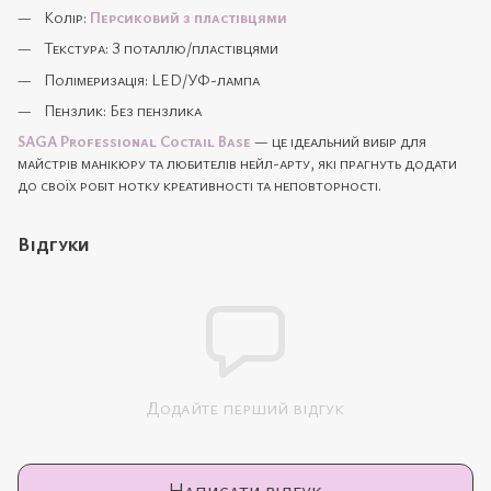
Колір:
Персиковий з пластівцями
Текстура: З поталлю/пластівцями
Полімеризація: LED/УФ-лампа
Пензлик: Без пензлика
SAGA Professional Coctail Base
— це ідеальний вибір для
майстрів манікюру та любителів нейл-арту, які прагнуть додати
до своїх робіт нотку креативності та неповторності.
Відгуки
Додайте перший відгук
Написати відгук