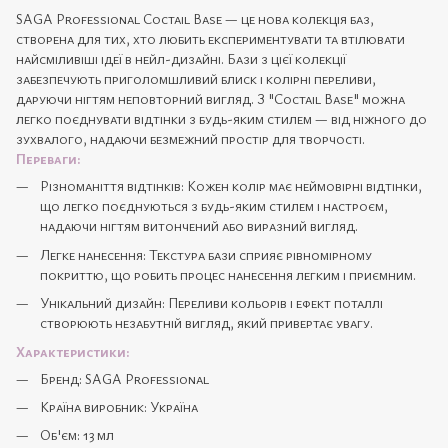
SAGA Professional Coctail Base — це нова колекція баз,
створена для тих, хто любить експериментувати та втілювати
найсміливіші ідеї в нейл-дизайні. Бази з цієї колекції
забезпечують приголомшливий блиск і колірні переливи,
даруючи нігтям неповторний вигляд. З "Coctail Base" можна
легко поєднувати відтінки з будь-яким стилем — від ніжного до
зухвалого, надаючи безмежний простір для творчості.
Переваги:
Різноманіття відтінків: Кожен колір має неймовірні відтінки,
що легко поєднуються з будь-яким стилем і настроєм,
надаючи нігтям витончений або виразний вигляд.
Легке нанесення: Текстура бази сприяє рівномірному
покриттю, що робить процес нанесення легким і приємним.
Унікальний дизайн: Переливи кольорів і ефект поталлі
створюють незабутній вигляд, який привертає увагу.
Характеристики:
Бренд: SAGA Professional
Країна виробник: Україна
Об'єм: 13 мл