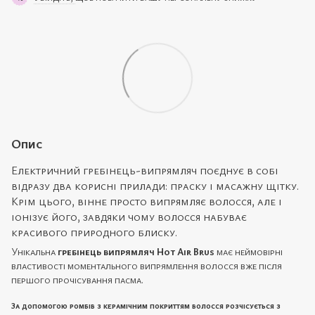
Опис
Електричний гребінець-випрямляч поєднує в собі
відразу два корисні прилади: праску і масажну щітку.
Крім цього, вінне просто випрямляє волосся, але і
іонізує його, завдяки чому волосся набуває
красивого природного блиску.
Унікальна
гребінець випрямляч Hot Air Brus
має неймовірні
властивості моментального випрямлення волосся вже після
першого прочісування пасма.
За допомогою ромбів з керамічним покриттям волосся розчісується з