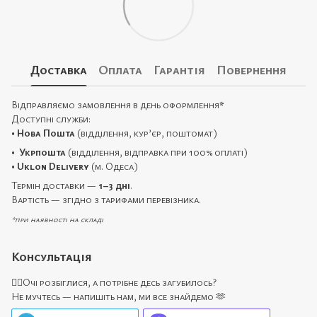
Доставка
Оплата
Гарантія
Повернення
Відправляємо замовлення в день оформлення
*
Доступні служби:
•
Нова Пошта
(відділення, кур’єр, поштомат)
•
Укрпошта
(відділення, відправка при 100% оплаті)
•
Uklon Delivery
(м. Одеса)
Термін доставки —
1–3 дні
.
Вартість — згідно з тарифами перевізника.
*при наявності на складі
Консультація
🙋‍♀️Очі розбіглися, а потрібне десь загубилось?
Не мучтесь — напишіть нам, ми все знайдемо 🫶