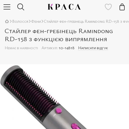
Волосся
Фени
Стайлер фен-гребінець Ramindong RD-158 з ф
Стайлер фен-гребінець Ramindong
RD-158 з функцією випрямлення
Немає в наявності
Артикул:
10-14818
Написати відгук