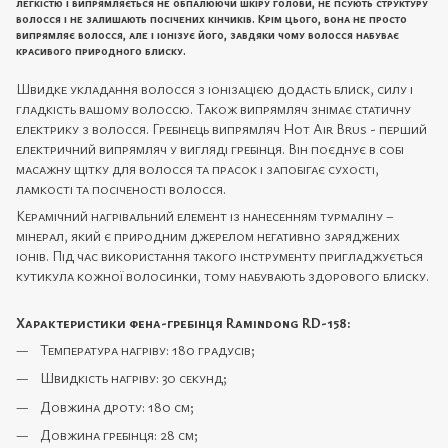
легкістю і випрямляється не обпалюючи шкіру голови, не псують структуру
волосся і не залишають посічених кінчиків. Крім цього, вона не просто
випрямляє волосся, але і іонізує його, завдяки чому волосся набуває
красивого природного блиску.
Швидке укладання волосся з іонізацією додасть блиск, силу і
гладкість вашому волоссю. Також випрямляч знімає статичну
електрику з волосся. Гребінець випрямляч Hot Air Brus - перший
електричний випрямляч у вигляді гребінця. Він поєднує в собі
масажну щітку для волосся та прасок і запобігає сухості,
ламкості та посіченості волосся.
Керамічний нагрівальний елемент із нанесенням турмаліну –
мінерал, який є природним джерелом негативно заряджених
іонів. Під час використання такого інструменту пригладжується
кутикула кожної волосинки, тому набувають здорового блиску.
Характеристики фена-гребінця Ramindong RD-158:
Температура нагріву: 180 градусів;
Швидкість нагріву: 30 секунд;
Довжина дроту: 180 см;
Довжина гребінця: 28 см;