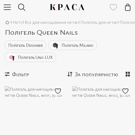
Нігті
Все для нарощування нігтів
Полігель для нігтів
Полігел
Полігель Queen Nails
Полігель Designer
Полігель Milano
Полігель Uno LUX
Фільтр
За популярністю