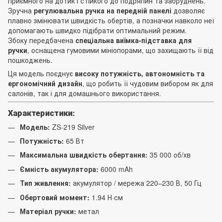
приємного на дотик і стійкого до подряпин та забруднень.
Зручна
регулювальна ручка на передній панелі
дозволяє
плавно змінювати швидкість обертів, а позначки навколо неї
допомагають швидко підібрати оптимальний режим.
Збоку передбачена
спеціальна виїмка-підставка для
ручки
, оснащена гумовими мініопорами, що захищають її від
пошкоджень.
Ця модель поєднує
високу потужність, автономність та
ергономічний дизайн
, що робить її чудовим вибором як для
салонів, так і для домашнього використання.
Характеристики:
Модель:
ZS-219 Silver
Потужність:
65 Вт
Максимальна швидкість обертання:
35 000 об/хв
Ємність акумулятора:
6000 mAh
Тип живлення:
акумулятор / мережа 220–230 В, 50 Гц
Обертовий момент:
1.94 Н·см
Матеріал ручки:
метал