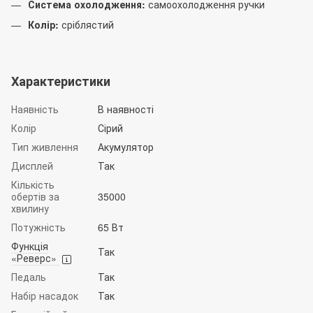
Система охолодження:
самоохолодження ручки
Колір:
сріблястий
Характеристики
Наявність
В наявності
Колір
Сірий
Тип живлення
Акумулятор
Дисплей
Так
Кількість
обертів за
35000
хвилину
Потужність
65 Вт
Функція
Так
«Реверс»
Педаль
Так
Набір насадок
Так