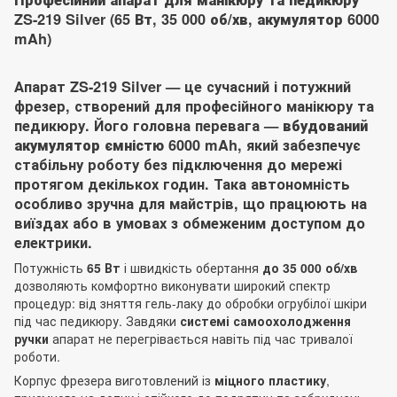
ZS-219 Silver (65 Вт, 35 000 об/хв, акумулятор 6000
mAh)
Апарат
ZS-219 Silver
— це сучасний і потужний
фрезер, створений для професійного манікюру та
педикюру. Його головна перевага —
вбудований
акумулятор ємністю 6000 mAh
, який забезпечує
стабільну роботу без підключення до мережі
протягом декількох годин. Така автономність
особливо зручна для майстрів, що працюють на
виїздах або в умовах з обмеженим доступом до
електрики.
Потужність
65 Вт
і швидкість обертання
до 35 000 об/хв
дозволяють комфортно виконувати широкий спектр
процедур: від зняття гель-лаку до обробки огрубілої шкіри
під час педикюру. Завдяки
системі самоохолодження
ручки
апарат не перегрівається навіть під час тривалої
роботи.
Корпус фрезера виготовлений із
міцного пластику
,