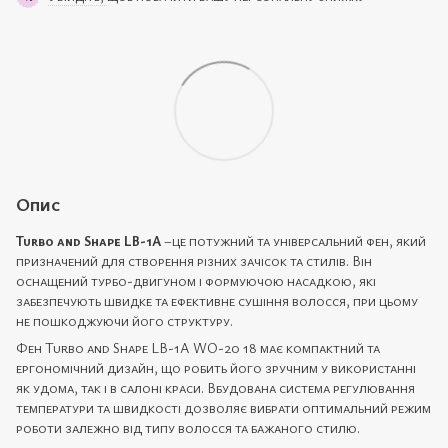
Опис
Turbo and Shape LB-1A
–це потужний та універсальний фен, який
призначений для створення різних зачісок та стилів. Він
оснащений турбо-двигуном і формуючою насадкою, які
забезпечують швидке та ефективне сушіння волосся, при цьому
не пошкоджуючи його структуру.
Фен Turbo and Shape LB-1A WO-20 18 має компактний та
ергономічний дизайн, що робить його зручним у використанні
як удома, так і в салоні краси. Вбудована система регулювання
температури та швидкості дозволяє вибрати оптимальний режим
роботи залежно від типу волосся та бажаного стилю.