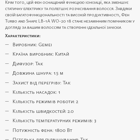
Крім того, цей фен оснащений функцією іонізації, яка зменшує
статичну електрику та полегшує розчісування волосся. Завдяки
своїй багатофункціональності та високій продуктивності, Фен
Turbo and Shape LB-1A WO-20 18 стане незамінним помічником у
догляді за вашим волоссям та створенні ідеальної зачіски.
Характеристики:
Виробник: Gemei
Країна виробник: Китай
Дифузор: Так
Довжина шнура: 1.5 м
Захист від перегріву: Так
Кількість насадок: 1
Кількість режимів роботи: 2
Кількість швидкостей: 2.0
Кількість температурних режимів: 3
Потужність фена: 1800 Вт
Петелька для підвішування: Так