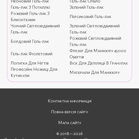
Неоновий Гель-лак
Гель-лак Срібло
Гель-лак З Поталлю
Зелений Гель-лак
Рожевий Гель-лак З
Персиковий Гель-лак
Блискітками
Чорний Світловідбивний
Зелений Світловідбивний
Гель-лак
Гель-лак
Рожевий Світловідбивний
Бордовий Гель-лак
Гель-лак
Фрезер Для Манікюру 45000
Гель-лак Фіолетовий
Обертів
Лопатка Для Нігтів
Віск Для Депіляції В Гранулах
Професійні Ножиці Для
Матеріали Для Манікюру
Кутикули
Контактна інформація
Повна версія сайту
Мапа сайту
© 2018—2026