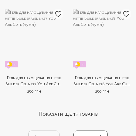
4
4
Гель для нарощування нігтів
Гель для нарощування нігтів
Builder Gel №27 You Are Cute
Builder Gel №28 You Are Cute
(15 мл)
(15 мл)
250 грн
250 грн
Показати ще 15 товарів