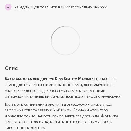
Увійдіть,
щоб побачити вашу персональну знижку
%
Опис
Бальзам-плампер для губ Kiss Beauty Maximizer, 5 мл
— це
блиск для губ з активними компонентами, які стимулюють
мікроциркуляцію. Під їх дією губи стають яскравішими,
об’ємнішими та більш виразними вже після першого нанесення.
Бальзам має приємний аромат і доглядаючу формулу, що
зволожує губи та зберігає їх м’якими. Зручний аплікатор
дозволяє точно нанести блиск навіть без дзеркала. Формула
безпечна та нетоксична, містить пептиди, які стимулюють
вироблення колагену.