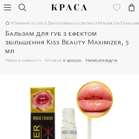
Обличчя та тіло
Декоративна косметика
Макіяж губ
Бальзам
Бальзам для губ з ефектом
збільшення Kiss Beauty Maximizer, 5
мл
Немає в наявності
Артикул:
k-400520
Написати відгук