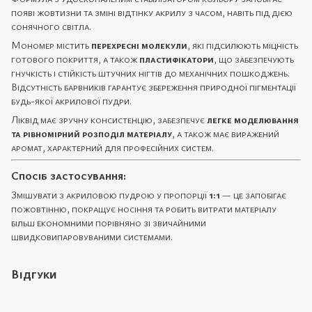
появі жовтизни та зміні відтінку акрилу з часом, навіть під дією
сонячного світла.
Мономер містить
перехресні молекули
, які підсилюють міцність
готового покриття, а також
пластифікатори
, що забезпечують
гнучкість і стійкість штучних нігтів до механічних пошкоджень.
Відсутність барвників гарантує збереження природної пігментації
будь-якої акрилової пудри.
Ліквід має зручну консистенцію, забезпечує
легке моделювання
та рівномірний розподіл матеріалу
, а також має виражений
аромат, характерний для професійних систем.
Спосіб застосування:
Змішувати з акриловою пудрою у пропорції
1:1
— це запобігає
пожовтінню, покращує носіння та робить витрати матеріалу
більш економними порівняно зі звичайними
швидковипаровуваними системами.
Відгуки