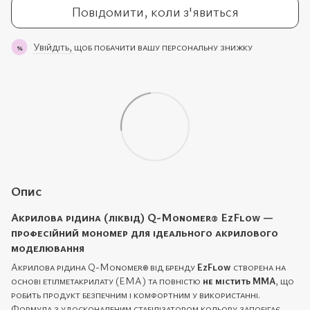
Повідомити, коли з'явиться
Увійдіть,
щоб побачити вашу персональну знижку
%
Опис
Акрилова рідина (ліквід)
Q-Monomer® EzFlow
—
професійний мономер для ідеального акрилового
моделювання
Акрилова рідина Q-Monomer® від бренду
EzFlow
створена на
основі етілметакрилату (EMA) та повністю
не містить ММА
, що
робить продукт безпечним і комфортним у використанні.
Формула з удосконаленим стабілізатором кольору запобігає