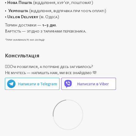
•
Нова Пошта
(відділення, кур’єр, поштомат)
•
Укрпошта
(відділення, відправка при 100% оплаті)
•
Uklon Delivery
(м. Одеса)
Термін доставки —
1–3 дні
.
Вартість — згідно з тарифами перевізника.
*при наявності на складі
Консультація
🙋‍♀️Очі розбіглися, а потрібне десь загубилось?
Не мучтесь — напишіть нам, ми все знайдемо 🫶