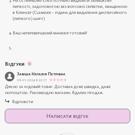
На останньому етапі потрібно видалити залишкову
липкості, задопомогою без ворсової серветки, змащенною
в Клинсер (Cleanser – рідина для видалення дисперсійного
(липкого) шару)
Ваш неперевершений манікюр готовий!
Відгуки
1
Замша Наталія Петрівна
06.01.2024 в 22:17
Дякую за чудовий товар. Доставка дуже швидка, даже
укрпоштою. Рекомендую магазин. Вдалих продаж.
Відповісти
Написати відгук