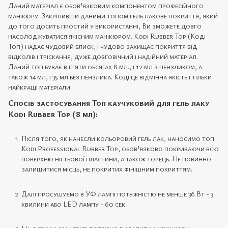
Даний матеріал є обов'язковим компонентом професійного
манікюру. Закріпивши даними топом гель лакове покриття, який
до того досить простий у використанні, Ви зможете довго
насолоджуватися якісним манікюром. Kodi Rubber Top (Коді
Топ) надає чудовий блиск, і чудово захищає покриття від
відколів і тріскання, дуже довговічний і надійний матеріал.
Даний топ буває в п'яти обсягах 8 мл., і 12 мл з пензликом, а
також 14 мл, і 35 мл без пензлика. Коді це відмінна якість і тільки
найкращі матеріали.
Спосіб застосування Топ каучуковий для гель лаку
Kodi Rubber Top (8 мл):
Після того, як нанесли кольоровий гель лак, наносимо топ
Kodi Professional Rubber Top, обов'язково покриваючи всю
поверхню нігтьової пластини, а також торець. Не повинно
залишитися місць, не покритих фінішним покриттям.
Далі просушуємо в УФ лампі потужністю не менше 36 Вт - 3
хвилини або LED лампу - 60 сек.