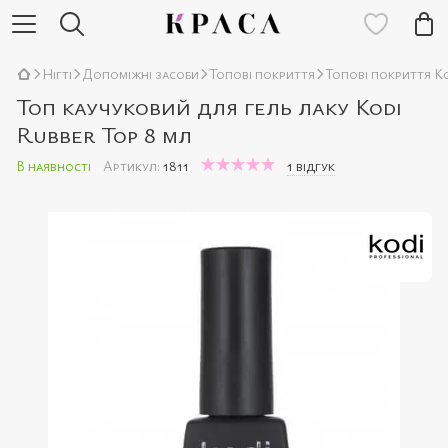
Нігті
Допоміжні засоби
Топові покриття
Топові покриття Ko
Топ каучуковий для гель лаку Kodi
Rubber Top 8 мл
В наявності
Артикул:
1811
1 відгук