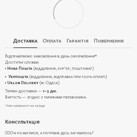
Доставка
Оплата
Гарантія
Повернення
Відправляємо замовлення в день оформлення
*
Доступні служби:
•
Нова Пошта
(відділення, кур’єр, поштомат)
•
Укрпошта
(відділення, відправка при 100% оплаті)
•
Uklon Delivery
(м. Одеса)
Термін доставки —
1–3 дні
.
Вартість — згідно з тарифами перевізника.
*при наявності на складі
Консультація
🙋‍♀️Очі розбіглися, а потрібне десь загубилось?